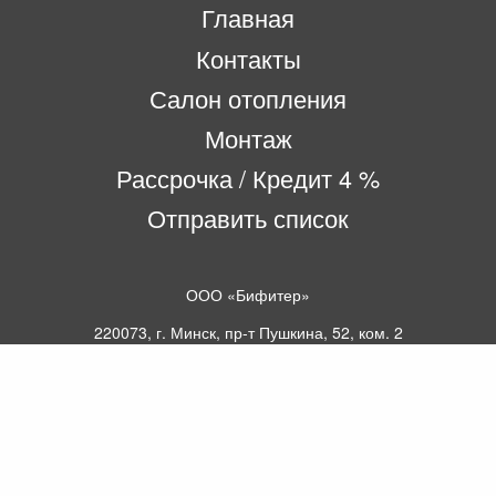
Главная
Контакты
Салон отопления
Монтаж
Рассрочка / Кредит 4 %
Отправить список
ООО «Бифитер»
220073, г. Минск, пр-т Пушкина, 52, ком. 2
УНП 192180104
р/с BY65OLMP30120000751860000933 в
ОАО «Белгазпромбанк» код OLMPBY2X
220121, Республика Беларусь, г. Минск, ул.