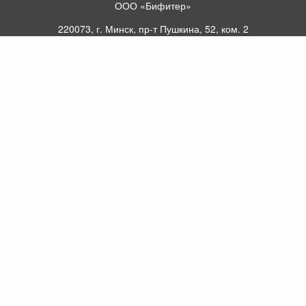
ООО «Бифитер»
220073, г. Минск, пр-т Пушкина, 52, ком. 2
УНП 192180104
р/с BY65OLMP30120000751860000933 в
ОАО «Белгазпромбанк» код OLMPBY2X
220121, Республика Беларусь, г. Минск, ул.
Притыцкого 60/2
©2013 KTL.by
Пн-Пт:
Сб:
10:05-17:30
11:00-13:00
Прием заявок по телефону:
9:00 – 20:00
Посмотреть популярные газовые котлы, и
другое отопительное оборудование можно у