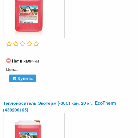
Нет в наличии
Цена:
Купить
Теплоноситель Экотерм (-30С) кан. 20 кг., EcoTherm
(430206165)