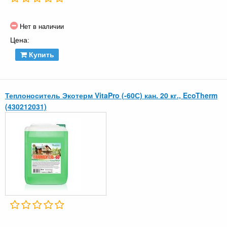
Нет в наличии
Цена:
Купить
Теплоноситель Экотерм VitaPro (-60С) кан. 20 кг., EcoTherm
(430212031)