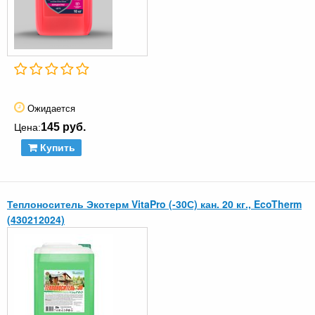
Ожидается
145 руб.
Цена:
Купить
Теплоноситель Экотерм VitaPro (-30С) кан. 20 кг., EcoTherm
(430212024)