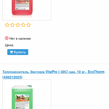
Нет в наличии
Цена:
Купить
Теплоноситель Экотерм VitaPro (-30С) кан. 10 кг., EcoTherm
(430212023)