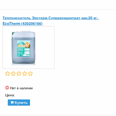
Теплоноситель Экотерм Суперконцентрат кан.20 кг.,
EcoTherm (430206166)
Нет в наличии
Цена:
Купить