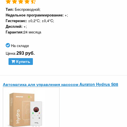
Тип:
Беспроводной;
Недельное программирование:
+;
Гистерезис:
±0,2°C; ±0,4°C;
Дисплей:
+;
Гарантия:
24 месяца
На складе
293 руб.
Цена:
Купить
Автоматика для управления насосом Auraton Hydrus S08