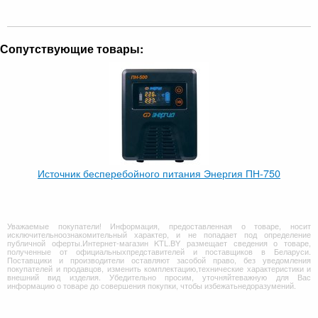
Сопутствующие товары:
Источник бесперебойного питания Энергия ПН-750
Уважаемые покупатели! Информация, предоставленная о товаре, носит
исключительноознакомительный характер, и не попадает под определение
публичной оферты.Интернет-магазин KTL.BY размещает сведения о товаре,
полученные от официальныхпредставителей и поставщиков в Беларуси.
Поставщики и производители оставляют засобой право, без уведомления
покупателей и продавцов, изменить комплектацию,технические характеристики и
внешний вид изделия. Убедительно просим, уточняйтеважную для Вас
информацию о товаре до совершения покупки, чтобы избежатьнедоразумений.