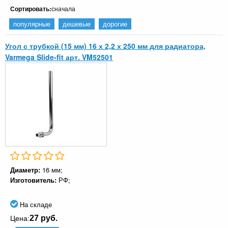
Сортировать:
сначала
популярные
дешевые
дорогие
Угол с трубкой (15 мм) 16 х 2,2 х 250 мм для радиатора,
Varmega Slide-fit арт. VM52501
Диаметр:
16 мм;
Изготовитель:
РФ;
На складе
27 руб.
Цена: