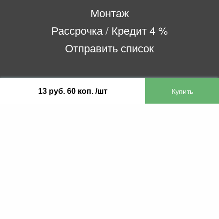
Монтаж
Рассрочка / Кредит 4 %
Отправить список
ООО «Бифитер»
13 руб. 60 коп. /шт
220073, г. Минск, пр-т Пушкина, 52, ком. 2
УНП 192180104
р/с BY65OLMP30120000751860000933 в
ОАО «Белгазпромбанк» код OLMPBY2X
220121, Республика Беларусь, г. Минск, ул.
Притыцкого 60/2
©2013 KTL.by