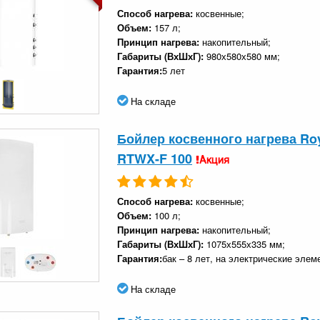
Способ нагрева:
косвенные;
Объем:
157 л;
Принцип нагрева:
накопительный;
Габариты (ВхШхГ):
980х580х580 мм;
Гарантия:
5 лет
На складе
Бойлер косвенного нагрева Roy
RTWX-F 100
Акция
Способ нагрева:
косвенные;
Объем:
100 л;
Принцип нагрева:
накопительный;
Габариты (ВхШхГ):
1075х555х335 мм;
Гарантия:
бак – 8 лет, на электрические элеме
На складе