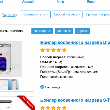
et
Aquastic
Ballu
Bosch
 (
):
Производитель
Способ нагрева
Принцип нагрев
сбросить
вать:
сначала
популярные
дешевые
дорогие
Бойлер косвенного нагрева Dr
Способ нагрева:
косвенные;
Объем:
148 л;
Принцип нагрева:
накопительный;
Габариты (ВхШхГ):
1255x524x524 мм;
Гарантия:
60 месяцев
На складе
ХИТ ПРОДАЖ
Бойлер косвенного нагрева S-Ta