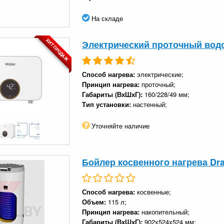
На складе
ХИТ ПРОДАЖ
Электрический проточный водо
Способ нагрева:
электрические;
Принцип нагрева:
проточный;
Габариты (ВхШхГ):
160/228/49 мм;
Тип установки:
настенный;
Уточняйте наличие
​Бойлер косвенного нагрева Dr
Способ нагрева:
косвенные;
Объем:
115 л;
Принцип нагрева:
накопительный;
Габариты (ВхШхГ):
902х524х524 мм;