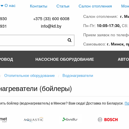
О нас
Контакты
Статьи
Салон отопления
Мон
Салон отопления:
г. М
4930
+375 (33) 600 6008
Пн-Пт:
Сб
10:05-17:30,
4931
info@ktl.by
Прием заявок по телеф
Самовывоз:
г. Минск, 
РОВОД
НАСОСНОЕ ОБОРУДОВАНИЕ
АВТ
Отопительное оборудование
Водонагреватели
нагреватели (бойлеры)
По
пить бойлер (водонагреватель) в Минске? Вам сюда! Д
оставка по Беларуси.