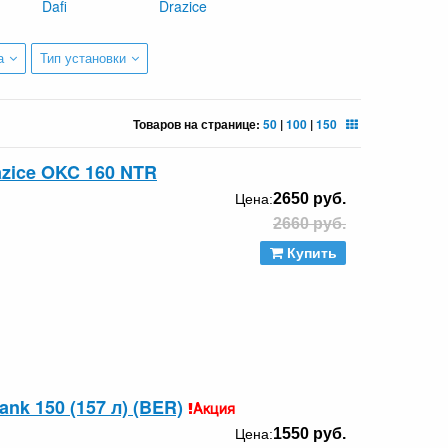
Dafi
Drazice
а
Тип установки
Товаров на странице:
50
|
100
|
150
azice OKC 160 NTR
2650 руб.
Цена:
2660 руб.
Купить
nk 150 (157 л) (BER)
Акция
1550 руб.
Цена: