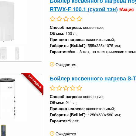
Бойлер косвенного нагрева Roy
RTWX-F 100.1 (сухой тэн)
Акция
Способ нагрева:
косвенные;
Объем:
100 л;
Принцип нагрева:
накопительный;
Габариты (ВхШхГ):
555х335х1075 мм;
Гарантия:
бак – 8 лет, на электрические элеме
Ожидается
ХИТ ПРОДАЖ
Бойлер косвенного нагрева S-Ta
Способ нагрева:
косвенные;
Объем:
211 л;
Принцип нагрева:
накопительный;
Габариты (ВхШхГ):
1250х580х580 мм;
Гарантия:
5 лет
Ожидается