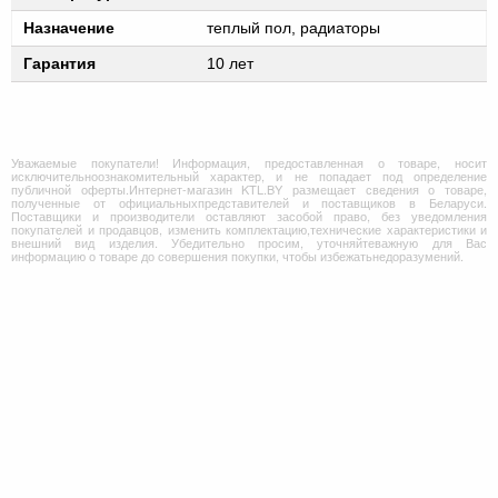
Назначение
теплый пол, радиаторы
Гарантия
10 лет
Уважаемые покупатели! Информация, предоставленная о товаре, носит
исключительноознакомительный характер, и не попадает под определение
публичной оферты.Интернет-магазин KTL.BY размещает сведения о товаре,
полученные от официальныхпредставителей и поставщиков в Беларуси.
Поставщики и производители оставляют засобой право, без уведомления
покупателей и продавцов, изменить комплектацию,технические характеристики и
внешний вид изделия. Убедительно просим, уточняйтеважную для Вас
информацию о товаре до совершения покупки, чтобы избежатьнедоразумений.