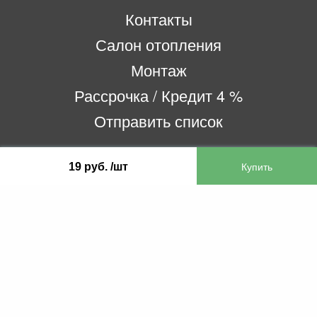
Контакты
Салон отопления
Монтаж
Рассрочка / Кредит 4 %
Отправить список
19 руб. /шт
ООО «Бифитер»
220073, г. Минск, пр-т Пушкина, 52, ком. 2
УНП 192180104
р/с BY65OLMP30120000751860000933 в
ОАО «Белгазпромбанк» код OLMPBY2X
220121, Республика Беларусь, г. Минск, ул.
Притыцкого 60/2