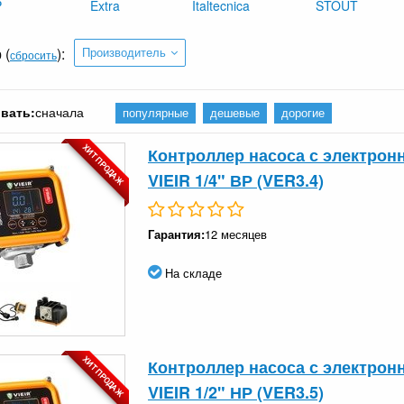
P
Extra
Italtecnica
STOUT
 (
):
Производитель
сбросить
вать:
сначала
популярные
дешевые
дорогие
ХИТ ПРОДАЖ
Контроллер насоса с электрон
VIEIR 1/4" ВР (VER3.4)
Гарантия:
12 месяцев
На складе
ХИТ ПРОДАЖ
Контроллер насоса с электрон
VIEIR 1/2" НР (VER3.5)