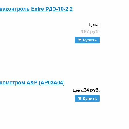
аконтроль Extre РДЭ-10-2,2
Цена:
187 руб.
Купить
анометром A&P (AP03A04)
34 руб.
Цена:
Купить