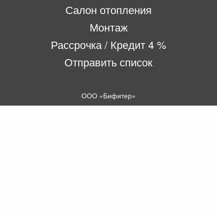
Салон отопления
Монтаж
Рассрочка / Кредит 4 %
Отправить список
ООО «Бифитер»
220073, г. Минск, пр-т Пушкина, 52, ком. 2
УНП 192180104
р/с BY65OLMP30120000751860000933 в
ОАО «Белгазпромбанк» код OLMPBY2X
220121, Республика Беларусь, г. Минск, ул.
Притыцкого 60/2
©2013 KTL.by