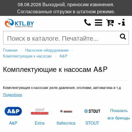
08.08.2026 Выходной, приносим извинения.
Согласованные отгрузки в штатном режиме.
Главная
Насосное оборудование
Комплектующие к насосам
A&P
Комплектующие к насосам A&P
Комплектующие к насосам: реле давления, оголовки, автоматика и т.д
Подробнее
Показать
все бренды
A&P
Extra
Italtecnica
STOUT