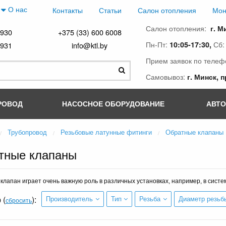
О нас
Контакты
Статьи
Салон отопления
Мон
Салон отопления:
г. М
4930
+375 (33) 600 6008
Пн-Пт:
Сб
10:05-17:30,
4931
info@ktl.by
Прием заявок по телеф
Самовывоз:
г. Минск, 
РОВОД
НАСОСНОЕ ОБОРУДОВАНИЕ
АВТ
Трубопровод
Резьбовые латунные фитинги
Обратные клапаны
тные клапаны
клапан играет очень важную роль в различных установках, например, в сист
 (
):
Производитель
Тип
Резьба
Диаметр резьб
сбросить