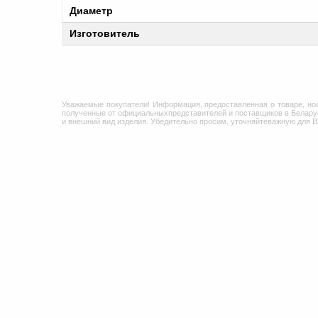
Диаметр
Изготовитель
Уважаемые покупатели! Информация, предоставленная о товаре, но
полученные от официальныхпредставителей и поставщиков в Беларус
и внешний вид изделия. Убедительно просим, уточняйтеважную для 