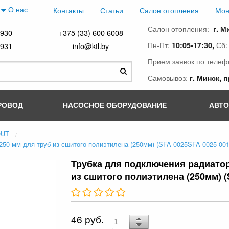
О нас
Контакты
Статьи
Салон отопления
Мон
Салон отопления:
г. М
4930
+375 (33) 600 6008
Пн-Пт:
Сб
10:05-17:30,
4931
info@ktl.by
Прием заявок по телеф
Самовывоз:
г. Минск, 
РОВОД
НАСОСНОЕ ОБОРУДОВАНИЕ
АВТ
OUT
50 мм для труб из сшитого полиэтилена (250мм) (SFA-0025SFA-0025-001
Трубка для подключения радиатор
из сшитого полиэтилена (250мм) (
46 руб.