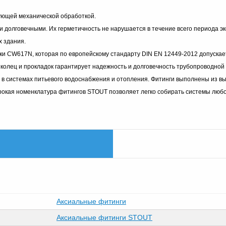
ующей механической обработкой.
олговечными. Их герметичность не нарушается в течение всего периода экс
х здания.
 CW617N, которая по европейскому стандарту DIN ЕN 12449-2012 допускает
колец и прокладок гарантирует надежность и долговечность трубопроводной 
 системах питьевого водоснабжения и отопления. Фитинги выполнены из выс
окая номенклатура фитингов STOUT позволяет легко собирать системы любо
Аксиальные фитинги
Аксиальные фитинги STOUT