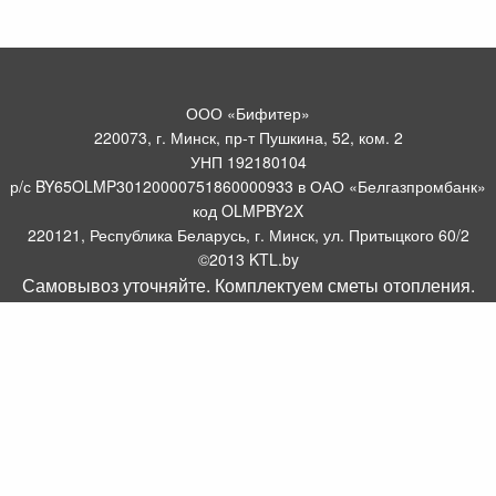
ООО «Бифитер»
220073, г. Минск, пр-т Пушкина, 52, ком. 2
УНП 192180104
р/с BY65OLMP30120000751860000933 в ОАО «Белгазпромбанк»
код OLMPBY2X
220121, Республика Беларусь, г. Минск, ул. Притыцкого 60/2
©2013 KTL.by
Самовывоз уточняйте. Комплектуем сметы отопления.
Пн-Пт:
Сб:
10:05-17:30
11:00-13:00
Прием заявок по телефону:
9:00 – 20:00
Посмотреть популярные газовые котлы, и другое отопительное
борудование можно у нас в салоне по адресу: Пр-т Пушкина, 52, 4
метров от ст. метро Пушкинская.
Оборудование для отопления, водоснабжения и