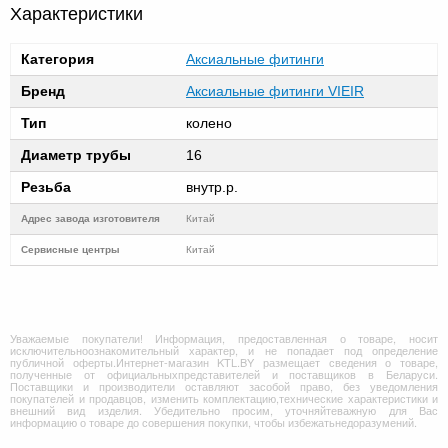
Характеристики
Категория
Аксиальные фитинги
Бренд
Аксиальные фитинги VIEIR
Тип
колено
Диаметр трубы
16
Резьба
внутр.р.
Адрес завода изготовителя
Китай
Cервисные центры
Китай
Уважаемые покупатели! Информация, предоставленная о товаре, носит
исключительноознакомительный характер, и не попадает под определение
публичной оферты.Интернет-магазин KTL.BY размещает сведения о товаре,
полученные от официальныхпредставителей и поставщиков в Беларуси.
Поставщики и производители оставляют засобой право, без уведомления
покупателей и продавцов, изменить комплектацию,технические характеристики и
внешний вид изделия. Убедительно просим, уточняйтеважную для Вас
информацию о товаре до совершения покупки, чтобы избежатьнедоразумений.