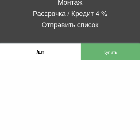
Монтаж
Рассрочка / Кредит 4 %
Отправить список
ООО «Бифитер»
/шт
220073, г. Минск, пр-т Пушкина, 52, ком. 2
УНП 192180104
р/с BY65OLMP30120000751860000933 в
ОАО «Белгазпромбанк» код OLMPBY2X
220121, Республика Беларусь, г. Минск, ул.
Притыцкого 60/2
©2013 KTL.by
Пн-Пт:
Сб:
10:05-17:30
11:00-13:00