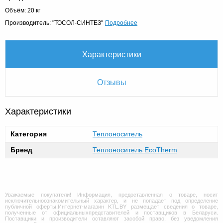
Объём: 20 кг
Подробнее
Производитель: "ТОСОЛ-СИНТЕЗ"
Характеристики
Отзывы
Характеристики
Категория
Теплоноситель
Бренд
Теплоноситель EcoTherm
Уважаемые покупатели! Информация, предоставленная о товаре, носит
исключительноознакомительный характер, и не попадает под определение
публичной оферты.Интернет-магазин KTL.BY размещает сведения о товаре,
полученные от официальныхпредставителей и поставщиков в Беларуси.
Поставщики и производители оставляют засобой право, без уведомления