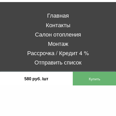
Главная
Контакты
Салон отопления
Монтаж
Рассрочка / Кредит 4 %
Отправить список
580 руб. /шт
ООО «Бифитер»
220073, г. Минск, пр-т Пушкина, 52, ком. 2
УНП 192180104
р/с BY65OLMP30120000751860000933 в
ОАО «Белгазпромбанк» код OLMPBY2X