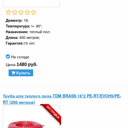
Диаметр:
16;
Температура:
t= 90°;
Назначение:
теплый пол;
Длина:
400 метров;
Гарантия:
10 лет
На складе
1480 руб.
Цена:
Купить
Труба для теплого пола TDM BRASS 16*2 PE-RT/EVOH5/PE-
RT (200 метров)
ХИТ ПРОДАЖ