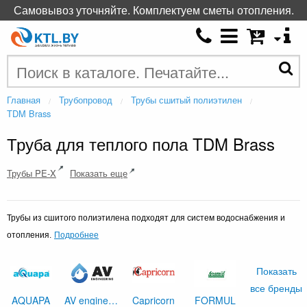
Самовывоз уточняйте. Комплектуем сметы отопления.
Главная
Трубопровод
Трубы сшитый полиэтилен
TDM Brass
Труба для теплого пола TDM Brass
Трубы PE-X
Показать еще
Трубы из сшитого полиэтилена подходят для систем водоснабжения и
Подробнее
отопления.
Показать
все бренды
AQUAPA
AV engineering
Capricorn
FORMUL