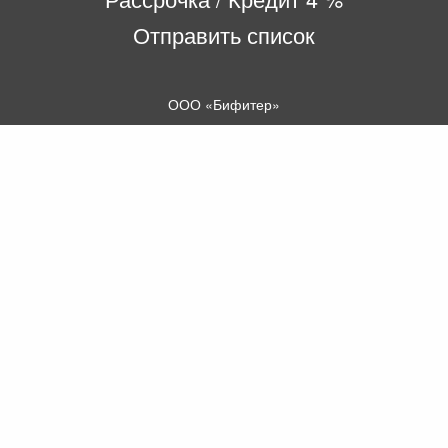
Отправить список
ООО «Бифитер»
220073, г. Минск, пр-т Пушкина, 52, ком. 2
УНП 192180104
р/с BY65OLMP30120000751860000933 в
ОАО «Белгазпромбанк» код OLMPBY2X
220121, Республика Беларусь, г. Минск, ул.
Притыцкого 60/2
©2013 KTL.by
Пн-Пт:
Сб:
10:05-17:30
11:00-13:00
Прием заявок по телефону:
9:00 – 20:00