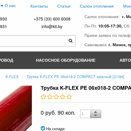
О нас
Контакты
Статьи
Салон отопления
Мон
Салон отопления:
г. М
4930
+375 (33) 600 6008
Пн-Пт:
Сб
10:05-17:30,
4931
info@ktl.by
Прием заявок по телеф
Самовывоз:
г. Минск, 
РОВОД
НАСОСНОЕ ОБОРУДОВАНИЕ
АВТ
K-FLEX
Трубка K-FLEX PE 06x018-2 COMPACT красный [2/184]
Трубка K-FLEX PE 06x018-2 COMPAC
0 руб. 90 коп.
На складе