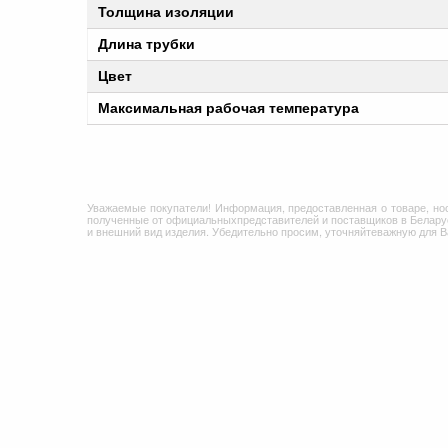
Толщина изоляции
Длина трубки
Цвет
Максимальная рабочая температура
Уважаемые покупатели! Информация, предоставленная о товаре, но
полученные от официальныхпредставителей и поставщиков в Беларус
и внешний вид изделия. Убедительно просим, уточняйтеважную для 