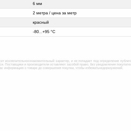
6 мм
2 метра / цена за метр
красный
-80...+95 °С
сит исключительноознакомительный характер, и не попадает под определение публич
и. Поставщики и производители оставляют засобой право, без уведомления покупател
Вас информацию о товаре до совершения покупки, чтобы избежатьнедоразумений.