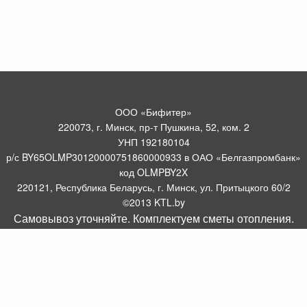
ООО «Бифитер»
220073, г. Минск, пр-т Пушкина, 52, ком. 2
УНП 192180104
р/с BY65OLMP30120000751860000933 в ОАО «Белгазпромбанк»
код OLMPBY2X
220121, Республика Беларусь, г. Минск, ул. Притыцкого 60/2
©2013 KTL.by
Самовывоз уточняйте. Комплектуем сметы отопления.
Пн-Пт:
Сб:
10:05-17:30
11:00-13:00
Прием заявок по телефону:
9:00 – 20:00
Посмотреть популярные газовые котлы, и другое отопительное
борудование можно у нас в салоне по адресу: Пр-т Пушкина, 52, 4