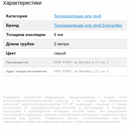
Характеристики
Категория
Теплоизоляция для труб
Бренд
Теплоизоляция для труб Energoflex
Толщина изоляции
6 мм
Длина трубки
2 метра
Цвет
серый
Производитель
ООО "РОЛС", ул. Вятская, д. 27, стр. 2
Адрес завода изготовителя
ООО "РОЛС", ул. Вятская, д. 27, стр. 2
Уважаемые покупатели! Информация, предоставленная о товаре, носит
исключительноознакомительный характер, и не попадает под определение
публичной оферты.Интернет-магазин KTL.BY размещает сведения о товаре,
полученные от официальныхпредставителей и поставщиков в Беларуси.
Поставщики и производители оставляют засобой право, без уведомления
покупателей и продавцов, изменить комплектацию,технические характеристики и
внешний вид изделия. Убедительно просим, уточняйтеважную для Вас
информацию о товаре до совершения покупки, чтобы избежатьнедоразумений.