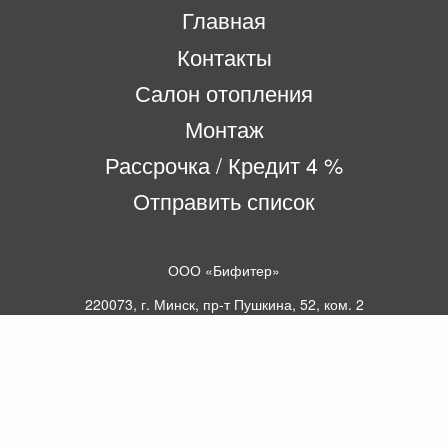
Главная
Контакты
Салон отопления
Монтаж
Рассрочка / Кредит 4 %
Отправить список
ООО «Бифитер»
220073, г. Минск, пр-т Пушкина, 52, ком. 2
УНП 192180104
р/с BY65OLMP30120000751860000933 в
ОАО «Белгазпромбанк» код OLMPBY2X
220121, Республика Беларусь, г. Минск, ул.