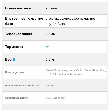
Время нагрева
23 мин
Внутреннее покрытие
стеклокерамическое покрытие
бака
внутри бака
Теплоизоляция
20 мм
Термостат
Вес
6,6 кг
Bosch Sicherheitssysteme GmbH, Robert-Bosch-Ring
Производитель
5, 85630 Grasbrunn, Германия
Адрес завода изготовителя
Болгария
Cервисные центры
ООО "Евротерм"