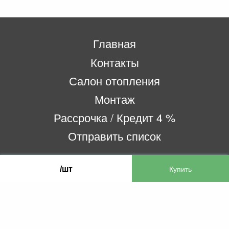
Главная
Контакты
Салон отопления
Монтаж
Рассрочка / Кредит 4 %
Отправить список
/шт
ООО «Бифитер»
220073, г. Минск, пр-т Пушкина, 52, ком. 2
УНП 192180104
р/с BY65OLMP30120000751860000933 в