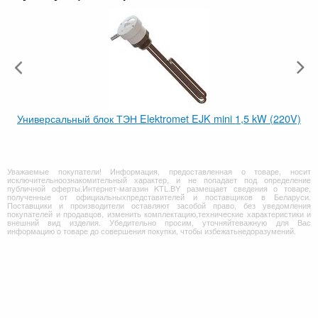
Универсальный блок ТЭН Elektromet EJK mini 1,5 kW (220V)
Уважаемые покупатели! Информация, предоставленная о товаре, носит
исключительноознакомительный характер, и не попадает под определение
публичной оферты.Интернет-магазин KTL.BY размещает сведения о товаре,
полученные от официальныхпредставителей и поставщиков в Беларуси.
Поставщики и производители оставляют засобой право, без уведомления
покупателей и продавцов, изменить комплектацию,технические характеристики и
внешний вид изделия. Убедительно просим, уточняйтеважную для Вас
информацию о товаре до совершения покупки, чтобы избежатьнедоразумений.