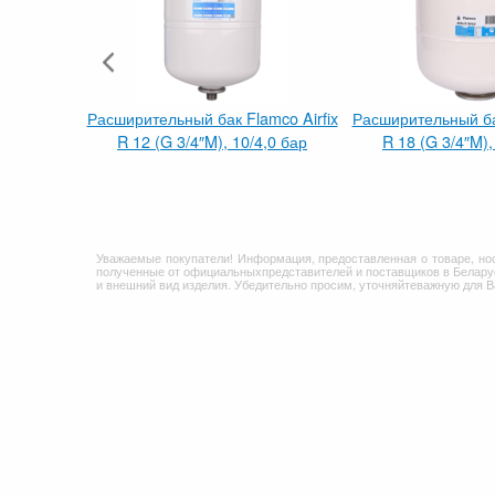
Расширительный бак Flamco Airfix
Расширительный бак
R 12 (G 3/4″M), 10/4,0 бар
R 18 (G 3/4″M),
Уважаемые покупатели! Информация, предоставленная о товаре, но
полученные от официальныхпредставителей и поставщиков в Беларус
и внешний вид изделия. Убедительно просим, уточняйтеважную для 