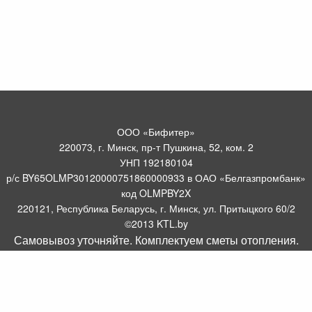
ООО «Бифитер»
220073, г. Минск, пр-т Пушкина, 52, ком. 2
УНП 192180104
р/с BY65OLMP30120000751860000933 в ОАО «Белгазпромбанк»
код OLMPBY2X
220121, Республика Беларусь, г. Минск, ул. Притыцкого 60/2
©2013 KTL.by
Самовывоз уточняйте. Комплектуем сметы отопления.
Пн-Пт:
Сб:
10:05-17:30
11:00-13:00
Прием заявок по телефону:
9:00 – 20:00
Посмотреть популярные газовые котлы, и другое отопительное