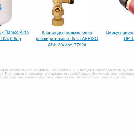
 Flamco Airfix
Клапан для подключения
Циркуляционн
 10/4,0 бар
расширительного бака AFRISO
UP 1
ASK 3/4 арт. 77924
сит исключительноознакомительный характер, и не попадает под определение публич
и. Поставщики и производители оставляют засобой право, без уведомления покупател
Вас информацию о товаре до совершения покупки, чтобы избежатьнедоразумений.