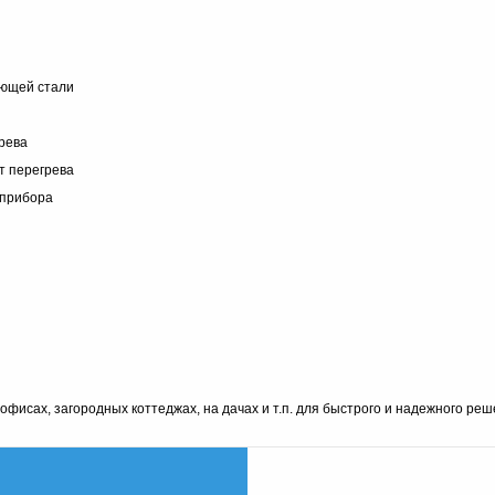
еющей стали
рева
т перегрева
 прибора
 офисах, загородных коттеджах, на дачах и т.п. для быстрого и надежного ре