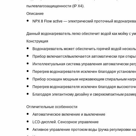
пылевлагозащищенности (IP X4).
Описание
NPX 8 Flow active — электрический проточный водонагрев
Данный водонагреватель легко обеспечит водой как мойку с ум
Конструкция
Водонагреватель может обеспечить горячей водой несколь
Прибор включается/выключается автоматически при откры
Интеллектуальная система управления автоматически регу
Перегрев водонагревателя исключен благодаря установле
Прибор оснащен мощным нержавеющим спиральным нагрев
Перегрев водонагревателя исключен благодаря высокоточ
Благодаря элегантному дизайну и сверхкомпактным разме
Отличительные особенности
Автоматическое включение и выключение
LCD-дисплей. Сенсорное управление
Активное управление протоком воды (ручка регулировки н