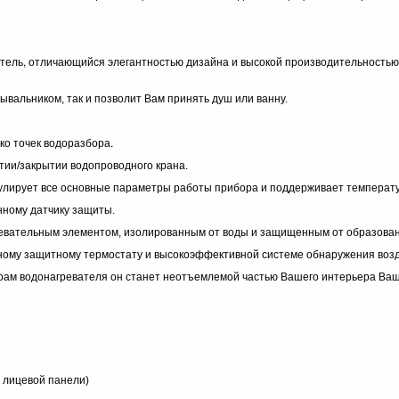
атель, отличающийся элегантностью дизайна и высокой производительностью
ывальником, так и позволит Вам принять душ или ванну.
ко точек водоразбора.
тии/закрытии водопроводного крана.
лирует все основные параметры работы прибора и поддерживает температуру
нному датчику защиты.
ательным элементом, изолированным от воды и защищенным от образован
ному защитному термостату и высокоэффективной системе обнаружения воз
рам водонагревателя он станет неотъемлемой частью Вашего интерьера Ваш
а лицевой панели)