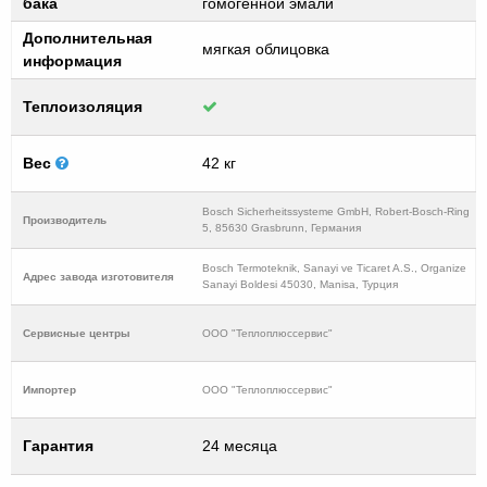
бака
гомогенной эмали
Дополнительная
мягкая облицовка
информация
Теплоизоляция
Вес
42 кг
Bosch Sicherheitssysteme GmbH, Robert-Bosch-Ring
Производитель
5, 85630 Grasbrunn, Германия
Bosch Termoteknik, Sanayi ve Ticaret A.S., Organize
Адрес завода изготовителя
Sanayi Boldesi 45030, Manisa, Турция
Cервисные центры
ООО "Теплоплюссервис"
Импортер
ООО "Теплоплюссервис"
Гарантия
24 месяца