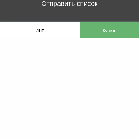
Отправить список
ООО «Бифитер»
/шт
220073, г. Минск, пр-т Пушкина, 52, ком. 2
УНП 192180104
р/с BY65OLMP30120000751860000933 в
ОАО «Белгазпромбанк» код OLMPBY2X
220121, Республика Беларусь, г. Минск, ул.
Притыцкого 60/2
©2013 KTL.by
Пн-Пт:
Сб:
10:05-17:30
11:00-13:00
Прием заявок по телефону:
9:00 – 20:00