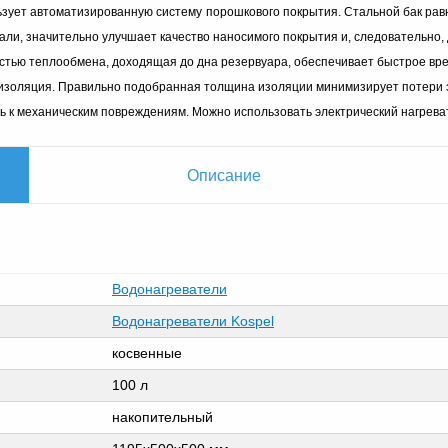
зует а
втоматизированную систему порошкового покрытия. Стальной бак рав
ли, значительно улучшает качество наносимого покрытия и, следовательно,
стью теплообмена, доходящая до дна резервуара, обеспечивает быстрое вр
изоляция.
Правильно подобранная толщина изоляции минимизирует потери эн
ь к механическим повреждениям. Можно использовать электрический нагрева
Описание
Водонагреватели
Водонагреватели Kospel
косвенные
100 л
накопительный