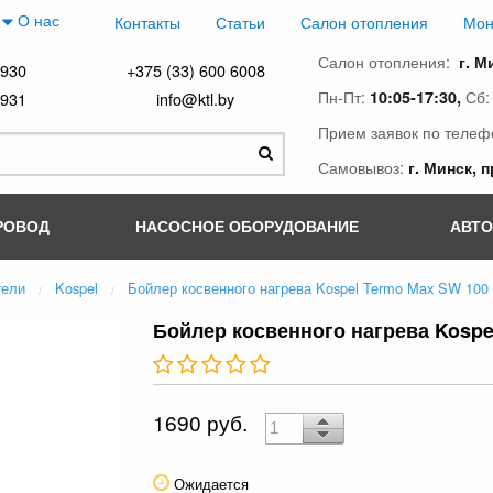
О нас
Контакты
Статьи
Салон отопления
Мон
Салон отопления:
г. М
4930
+375 (33) 600 6008
Пн-Пт:
Сб
10:05-17:30,
4931
info@ktl.by
Прием заявок по телеф
Самовывоз:
г. Минск, 
РОВОД
НАСОСНОЕ ОБОРУДОВАНИЕ
АВТ
тели
Kospel
Бойлер косвенного нагрева Kospel Termo Max SW 100
Бойлер косвенного нагрева Kospe
1690 руб.
Ожидается