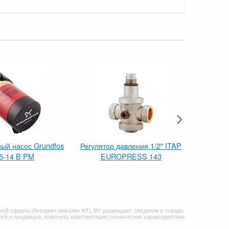
ый насос Grundfos
Регулятор давления 1/2" ITAP
Унив
5-14 B PM
EUROPRESS 143
Elektrome
ной оферты.Интернет-магазин KTL.BY размещает сведения о товаре,
ей и продавцов, изменить комплектацию,технические характеристики