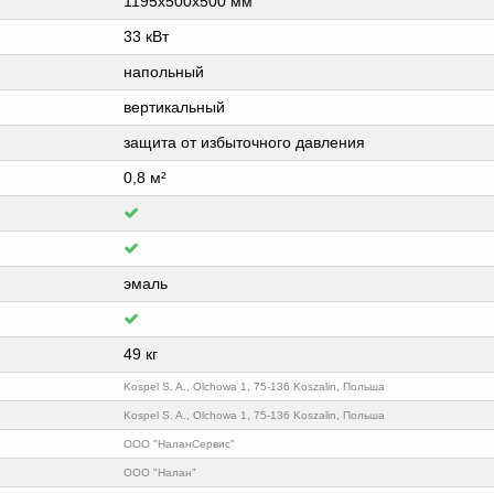
1195х500х500 мм
33 кВт
напольный
вертикальный
защита от избыточного давления
0,8 м²
эмаль
49 кг
Kospel S. A., Olchowa 1, 75-136 Koszalin, Польша
Kospel S. A., Olchowa 1, 75-136 Koszalin, Польша
ООО "НаланСервис"
ООО "Налан"