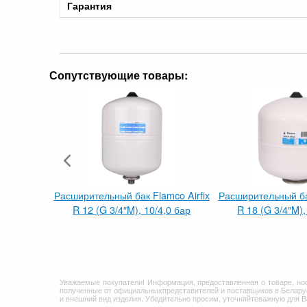
Гарантия
Сопутствующие товары:
Расширительный бак Flamco Airfix
Расширительный бак
R 12 (G 3/4″M), 10/4,0 бар
R 18 (G 3/4″M),
Уважаемые покупатели! Информация, предоставленная о товаре, но
полученные от официальныхпредставителей и поставщиков в Беларус
и внешний вид изделия. Убедительно просим, уточняйтеважную для 