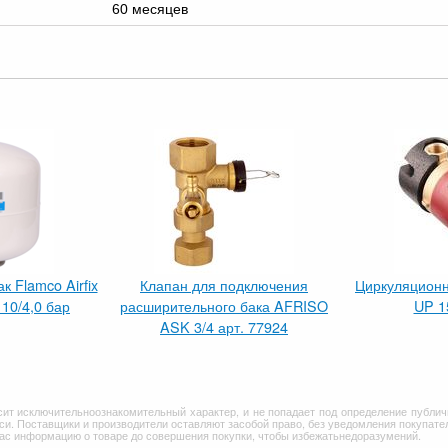
60 месяцев
 Flamco Airfix
Клапан для подключения
Циркуляционн
 10/4,0 бар
расширительного бака AFRISO
UP 1
ASK 3/4 арт. 77924
сит исключительноознакомительный характер, и не попадает под определение публич
и. Поставщики и производители оставляют засобой право, без уведомления покупател
Вас информацию о товаре до совершения покупки, чтобы избежатьнедоразумений.