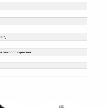
анод
го пенополиуретана