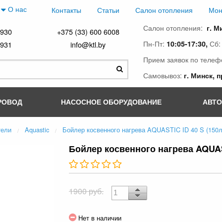
О нас
Контакты
Статьи
Салон отопления
Мон
Салон отопления:
г. М
4930
+375 (33) 600 6008
Пн-Пт:
Сб
10:05-17:30,
4931
info@ktl.by
Прием заявок по телеф
Самовывоз:
г. Минск, 
РОВОД
НАСОСНОЕ ОБОРУДОВАНИЕ
АВТ
тели
Aquastic
Бойлер косвенного нагрева AQUASTIC ID 40 S (150л
Бойлер косвенного нагрева AQUAST
1900 руб.
Нет в наличии