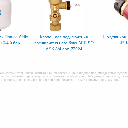
 Flamco Airfix
Клапан для подключения
Циркуляционн
 10/4,0 бар
расширительного бака AFRISO
UP 1
ASK 3/4 арт. 77924
сит исключительноознакомительный характер, и не попадает под определение публич
и. Поставщики и производители оставляют засобой право, без уведомления покупател
Вас информацию о товаре до совершения покупки, чтобы избежатьнедоразумений.