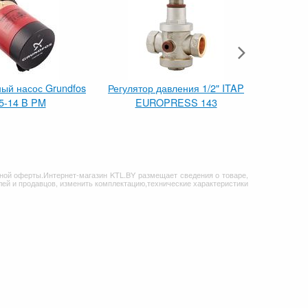
ый насос Grundfos
Регулятор давления 1/2" ITAP
Унив
5-14 B PM
EUROPRESS 143
Elektrome
ной оферты.Интернет-магазин KTL.BY размещает сведения о товаре,
ей и продавцов, изменить комплектацию,технические характеристики