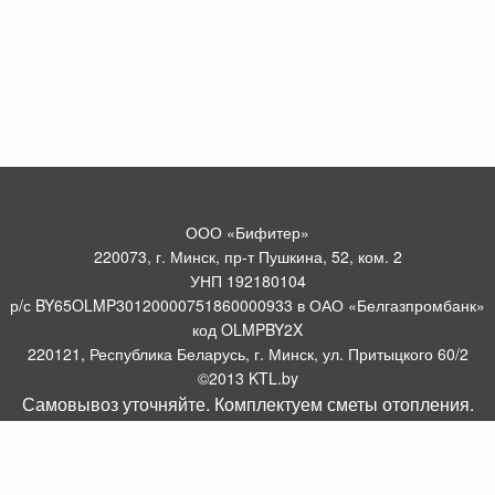
ООО «Бифитер»
220073, г. Минск, пр-т Пушкина, 52, ком. 2
УНП 192180104
р/с BY65OLMP30120000751860000933 в ОАО «Белгазпромбанк»
код OLMPBY2X
220121, Республика Беларусь, г. Минск, ул. Притыцкого 60/2
©2013 KTL.by
Самовывоз уточняйте. Комплектуем сметы отопления.
Пн-Пт:
Сб:
10:05-17:30
11:00-13:00
Прием заявок по телефону:
9:00 – 20:00