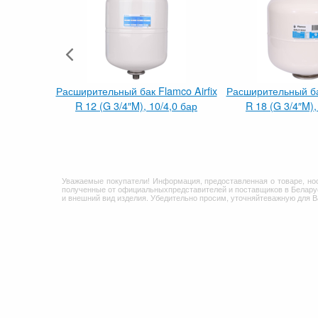
Расширительный бак Flamco Airfix
Расширительный бак
R 12 (G 3/4″M), 10/4,0 бар
R 18 (G 3/4″M),
Уважаемые покупатели! Информация, предоставленная о товаре, но
полученные от официальныхпредставителей и поставщиков в Беларус
и внешний вид изделия. Убедительно просим, уточняйтеважную для 