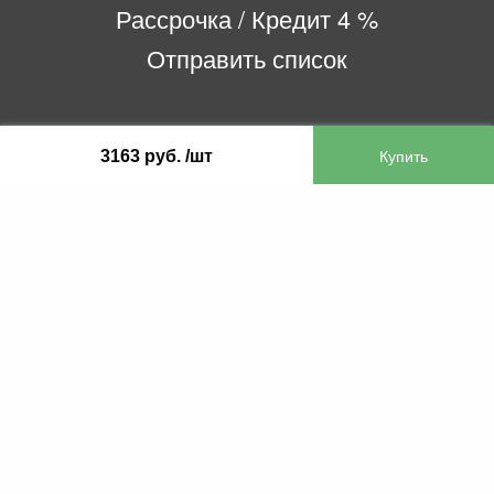
Рассрочка / Кредит 4 %
Отправить список
ООО «Бифитер»
3163 руб. /шт
220073, г. Минск, пр-т Пушкина, 52, ком. 2
УНП 192180104
р/с BY65OLMP30120000751860000933 в
ОАО «Белгазпромбанк» код OLMPBY2X
220121, Республика Беларусь, г. Минск, ул.
Притыцкого 60/2
©2013 KTL.by
Пн-Пт:
Сб:
10:05-17:30
11:00-13:00