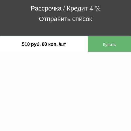
Рассрочка / Кредит 4 %
Отправить список
ООО «Бифитер»
510 руб. 00 коп. /шт
220073, г. Минск, пр-т Пушкина, 52, ком. 2
УНП 192180104
р/с BY65OLMP30120000751860000933 в
ОАО «Белгазпромбанк» код OLMPBY2X
220121, Республика Беларусь, г. Минск, ул.
Притыцкого 60/2
©2013 KTL.by
Пн-Пт:
Сб:
10:05-17:30
11:00-13:00