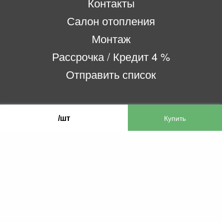
Контакты
Салон отопления
Монтаж
Рассрочка / Кредит 4 %
Отправить список
ООО «Бифитер»
/шт
220073, г. Минск, пр-т Пушкина, 52, ком. 2
УНП 192180104
р/с BY65OLMP30120000751860000933 в
ОАО «Белгазпромбанк» код OLMPBY2X
220121, Республика Беларусь, г. Минск, ул.
Притыцкого 60/2