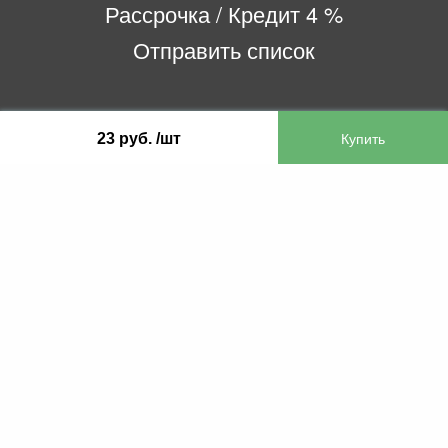
Рассрочка / Кредит 4 %
Отправить список
ООО «Бифитер»
23 руб. /шт
220073, г. Минск, пр-т Пушкина, 52, ком. 2
УНП 192180104
р/с BY65OLMP30120000751860000933 в
ОАО «Белгазпромбанк» код OLMPBY2X
220121, Республика Беларусь, г. Минск, ул.
Притыцкого 60/2
©2013 KTL.by
Пн-Пт:
Сб:
10:05-17:30
11:00-13:00