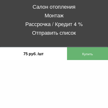
Салон отопления
Монтаж
Рассрочка / Кредит 4 %
Отправить список
ООО «Бифитер»
75 руб. /шт
220073, г. Минск, пр-т Пушкина, 52, ком. 2
УНП 192180104
р/с BY65OLMP30120000751860000933 в
ОАО «Белгазпромбанк» код OLMPBY2X
220121, Республика Беларусь, г. Минск, ул.
Притыцкого 60/2
©2013 KTL.by