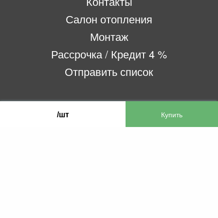
Контакты
Салон отопления
Монтаж
Рассрочка / Кредит 4 %
Отправить список
ООО «Бифитер»
/шт
220073, г. Минск, пр-т Пушкина, 52, ком. 2
УНП 192180104
р/с BY65OLMP30120000751860000933 в
ОАО «Белгазпромбанк» код OLMPBY2X
220121, Республика Беларусь, г. Минск, ул.
Притыцкого 60/2