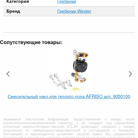
Категория
Гребенки
Бренд
Гребенки Wester
Сопутствующие товары:
Смесительный узел для теплого пола AFRISO арт. 9050100
Уважаемые покупатели! Информация, предоставленная о товаре, носит
исключительноознакомительный характер, и не попадает под определение
публичной оферты.Интернет-магазин KTL.BY размещает сведения о товаре,
полученные от официальныхпредставителей и поставщиков в Беларуси.
Поставщики и производители оставляют засобой право, без уведомления
покупателей и продавцов, изменить комплектацию,технические характеристики и