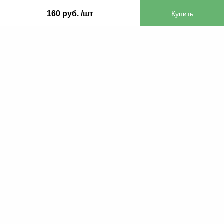
160 руб. /шт
ООО «Бифитер»
220073, г. Минск, пр-т Пушкина, 52, ком. 2
УНП 192180104
р/с BY65OLMP30120000751860000933 в
ОАО «Белгазпромбанк» код OLMPBY2X
220121, Республика Беларусь, г. Минск, ул.
Притыцкого 60/2
©2013 KTL.by
Пн-Пт:
Сб:
10:05-17:30
11:00-13:00
Прием заявок по телефону:
9:00 – 20:00
Посмотреть популярные газовые котлы, и