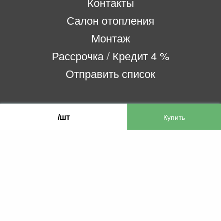
Контакты
Салон отопления
Монтаж
Рассрочка / Кредит 4 %
Отправить список
ООО «Бифитер»
/шт
220073, г. Минск, пр-т Пушкина, 52, ком. 2
УНП 192180104
р/с BY65OLMP30120000751860000933 в
ОАО «Белгазпромбанк» код OLMPBY2X
220121, Республика Беларусь, г. Минск, ул.
Притыцкого 60/2