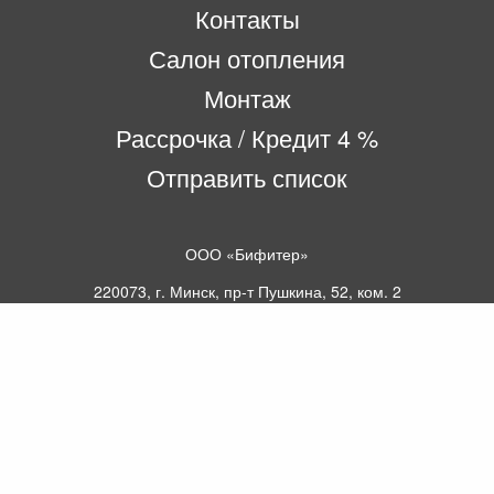
Контакты
Салон отопления
Монтаж
Рассрочка / Кредит 4 %
Отправить список
ООО «Бифитер»
220073, г. Минск, пр-т Пушкина, 52, ком. 2
УНП 192180104
р/с BY65OLMP30120000751860000933 в
ОАО «Белгазпромбанк» код OLMPBY2X
220121, Республика Беларусь, г. Минск, ул.
Притыцкого 60/2