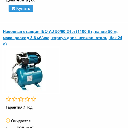
Цена:
Купить
Насосная станция IBO AJ 50/60 24 л (1100 Вт, напор 50 м,
макс. расход 3.6 м³/час, корпус двиг. нержав. сталь, бак 24
л)
Гарантия:
1 год
Ожидается