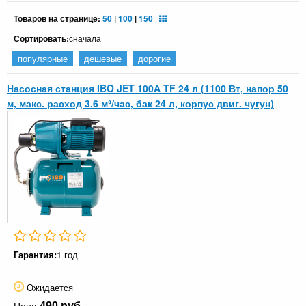
Товаров на странице:
50
|
100
|
150
Сортировать:
сначала
популярные
дешевые
дорогие
Насосная станция IBO JET 100A TF 24 л (1100 Вт, напор 50
м, макс. расход 3.6 м³/час, бак 24 л, корпус двиг. чугун)
Гарантия:
1 год
Ожидается
490 руб.