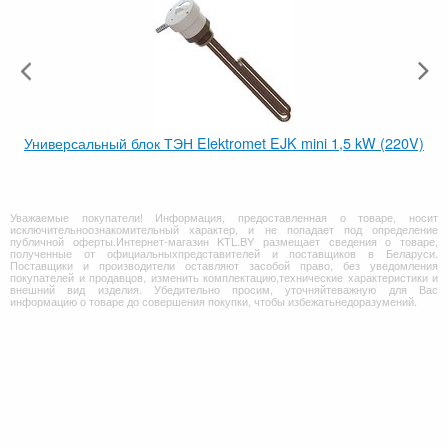
Универсальный блок ТЭН Elektromet EJK mini 1,5 kW (220V)
Уважаемые покупатели! Информация, предоставленная о товаре, носит
исключительноознакомительный характер, и не попадает под определение
публичной оферты.Интернет-магазин KTL.BY размещает сведения о товаре,
полученные от официальныхпредставителей и поставщиков в Беларуси.
Поставщики и производители оставляют засобой право, без уведомления
покупателей и продавцов, изменить комплектацию,технические характеристики и
внешний вид изделия. Убедительно просим, уточняйтеважную для Вас
информацию о товаре до совершения покупки, чтобы избежатьнедоразумений.