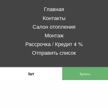
Главная
Контакты
Салон отопления
Монтаж
Рассрочка / Кредит 4 %
Отправить список
ООО «Бифитер»
/шт
220073, г. Минск, пр-т Пушкина, 52, ком. 2
УНП 192180104
р/с BY65OLMP30120000751860000933 в
ОАО «Белгазпромбанк» код OLMPBY2X