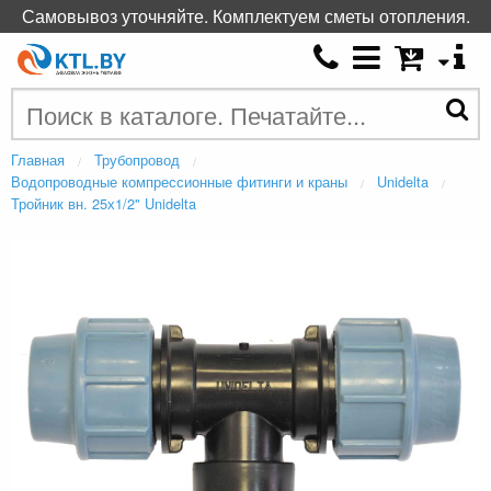
Самовывоз уточняйте. Комплектуем сметы отопления.
Главная
Трубопровод
Водопроводные компрессионные фитинги и краны
Unidelta
Тройник вн. 25х1/2" Unidelta