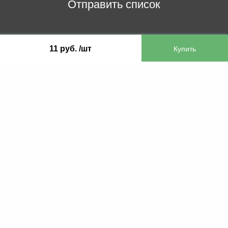
Отправить список
ООО «Бифитер»
11 руб. /шт
220073, г. Минск, пр-т Пушкина, 52, ком. 2
УНП 192180104
р/с BY65OLMP30120000751860000933 в
ОАО «Белгазпромбанк» код OLMPBY2X
220121, Республика Беларусь, г. Минск, ул.
Притыцкого 60/2
©2013 KTL.by
Пн-Пт:
Сб:
10:05-17:30
11:00-13:00
Прием заявок по телефону:
9:00 – 20:00