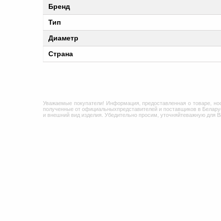
Бренд
Тип
Диаметр
Страна
Уважаемые покупатели! Информация, предоставленная о товаре, но
полученные от официальныхпредставителей и поставщиков в Беларус
и внешний вид изделия. Убедительно просим, уточняйтеважную для 