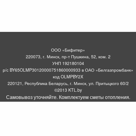
ООО «Бифитер»
220073, г. Минск, пр-т Пушкина, 52, ком. 2
УНП 192180104
р/с BY65OLMP30120000751860000933 в ОАО «Белгазпромбанк»
код OLMPBY2X
220121, Республика Беларусь, г. Минск, ул. Притыцкого 60/2
©2013 KTL.by
Самовывоз уточняйте. Комплектуем сметы отопления.
Пн-Пт:
Сб:
10:05-17:30
11:00-13:00
Прием заявок по телефону:
9:00 – 20:00
Посмотреть популярные газовые котлы, и другое отопительное
борудование можно у нас в салоне по адресу: Пр-т Пушкина, 52, 4