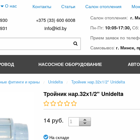
О нас
Контакты
Статьи
Салон отопления
Мон
Салон отопления:
г. М
4930
+375 (33) 600 6008
Пн-Пт:
Сб
10:05-17:30,
4931
info@ktl.by
Прием заявок по телеф
Самовывоз:
г. Минск, 
РОВОД
НАСОСНОЕ ОБОРУДОВАНИЕ
АВТ
ные фитинги и краны
Unidelta
Тройник нар.32х1/2" Unidelta
Тройник нар.32х1/2" Unidelta
14 руб.
На складе