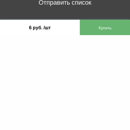
Отправить список
ООО «Бифитер»
6 руб. /шт
220073, г. Минск, пр-т Пушкина, 52, ком. 2
УНП 192180104
р/с BY65OLMP30120000751860000933 в
ОАО «Белгазпромбанк» код OLMPBY2X
220121, Республика Беларусь, г. Минск, ул.
Притыцкого 60/2
©2013 KTL.by
Пн-Пт:
Сб:
10:05-17:30
11:00-13:00
Прием заявок по телефону:
9:00 – 20:00