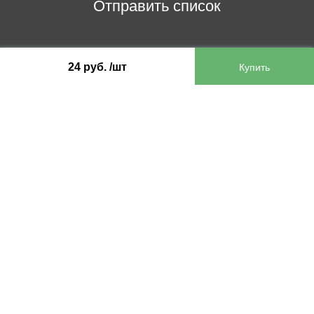
Отправить список
ООО «Бифитер»
24 руб. /шт
220073, г. Минск, пр-т Пушкина, 52, ком. 2
УНП 192180104
р/с BY65OLMP30120000751860000933 в
ОАО «Белгазпромбанк» код OLMPBY2X
220121, Республика Беларусь, г. Минск, ул.
Притыцкого 60/2
©2013 KTL.by
Пн-Пт:
Сб:
10:05-17:30
11:00-13:00
Прием заявок по телефону:
9:00 – 20:00