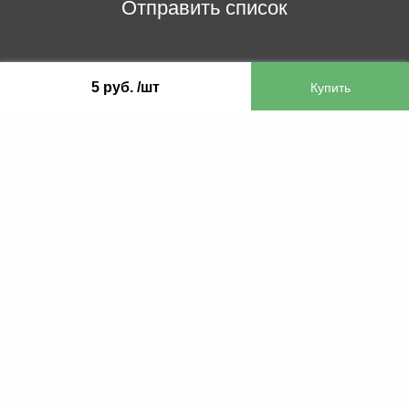
Отправить список
ООО «Бифитер»
5 руб. /шт
220073, г. Минск, пр-т Пушкина, 52, ком. 2
УНП 192180104
р/с BY65OLMP30120000751860000933 в
ОАО «Белгазпромбанк» код OLMPBY2X
220121, Республика Беларусь, г. Минск, ул.
Притыцкого 60/2
©2013 KTL.by
Пн-Пт:
Сб:
10:05-17:30
11:00-13:00
Прием заявок по телефону:
9:00 – 20:00