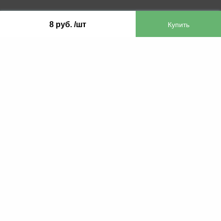
ООО «Бифитер»
8 руб. /шт
220073, г. Минск, пр-т Пушкина, 52, ком. 2
УНП 192180104
р/с BY65OLMP30120000751860000933 в
ОАО «Белгазпромбанк» код OLMPBY2X
220121, Республика Беларусь, г. Минск, ул.
Притыцкого 60/2
©2013 KTL.by
Пн-Пт:
Сб:
10:05-17:30
11:00-13:00
Прием заявок по телефону:
9:00 – 20:00
Посмотреть популярные газовые котлы, и