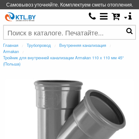
Самовывоз уточняйте. Комплектуем сметы отопления.
Главная
Трубопровод
Внутренняя канализация
Armakan
Тройник для внутренней канализации Armakan 110 х 110 мм 45°
(Польша)