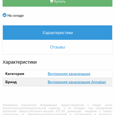
Купить
На складе
Характеристики
Отзывы
Характеристики
Категория
Внутренняя канализация
Бренд
Внутренняя канализация Armakan
Уважаемые покупатели! Информация, предоставленная о товаре, носит
исключительноознакомительный характер, и не попадает под определение
публичной оферты.Интернет-магазин KTL.BY размещает сведения о товаре,
полученные от официальныхпредставителей и поставщиков в Беларуси.