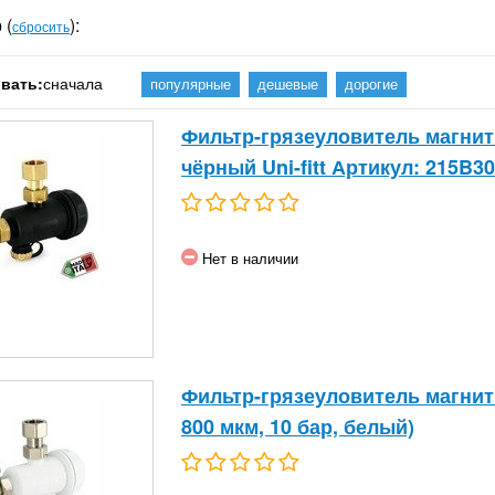
 (
):
сбросить
вать:
сначала
популярные
дешевые
дорогие
Фильтр-грязеуловитель магнитн
чёрный Uni-fitt Артикул: 215B3
Нет в наличии
Фильтр-грязеуловитель магнитны
800 мкм, 10 бар, белый)