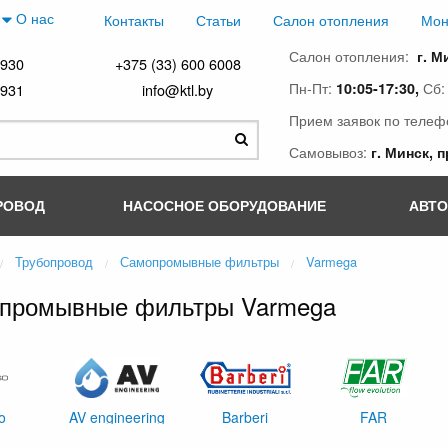
О нас
Контакты
Статьи
Салон отопления
Мон
Салон отопления:
г. М
4930
+375 (33) 600 6008
Пн-Пт:
Сб
10:05-17:30,
4931
info@ktl.by
Прием заявок по телеф
Самовывоз:
г. Минск, 
РОВОД
НАСОСНОЕ ОБОРУДОВАНИЕ
АВТ
Трубопровод
Самопромывные фильтры
Varmega
промывные фильтры Varmega
so
AV engineering
Barberi
FAR