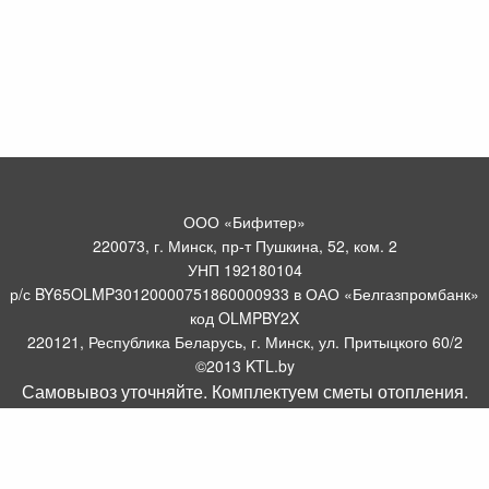
ООО «Бифитер»
220073, г. Минск, пр-т Пушкина, 52, ком. 2
УНП 192180104
р/с BY65OLMP30120000751860000933 в ОАО «Белгазпромбанк»
код OLMPBY2X
220121, Республика Беларусь, г. Минск, ул. Притыцкого 60/2
©2013 KTL.by
Самовывоз уточняйте. Комплектуем сметы отопления.
Пн-Пт:
Сб:
10:05-17:30
11:00-13:00
Прием заявок по телефону:
9:00 – 20:00