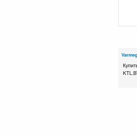
Varme
Купит
KTL.B