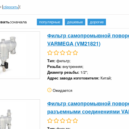
 (
):
сбросить
вать:
сначала
популярные
дешевые
дорогие
Фильтр самопромывной поворо
VARMEGA (VM21821)
Тип:
фильтр;
Резьба:
внутренняя;
Диаметр резьбы:
1/2";
Адрес завода изготовителя:
Китай;
Ожидается
Фильтр самопромывной поворот
разъемными соединениями VA
Тип:
фильтр;