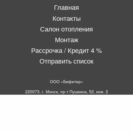
Главная
Контакты
Салон отопления
Монтаж
Рассрочка / Кредит 4 %
Отправить список
ООО «Бифитер»
220073, г. Минск, пр-т Пушкина, 52, ком. 2
УНП 192180104
р/с BY65OLMP30120000751860000933 в
ОАО «Белгазпромбанк» код OLMPBY2X
220121, Республика Беларусь, г. Минск, ул.