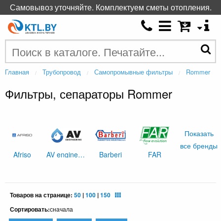
Самовывоз уточняйте. Комплектуем сметы отопления.
Главная
Трубопровод
Самопромывные фильтры
Rommer
Фильтры, сепараторы Rommer
Показать
все бренды
Afriso
AV engineering
Barberi
FAR
Товаров на странице:
50
|
100
|
150
Сортировать:
сначала