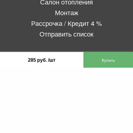
Салон отопления
Монтаж
Рассрочка / Кредит 4 %
Отправить список
ООО «Бифитер»
285 руб. /шт
220073, г. Минск, пр-т Пушкина, 52, ком. 2
УНП 192180104
р/с BY65OLMP30120000751860000933 в
ОАО «Белгазпромбанк» код OLMPBY2X
220121, Республика Беларусь, г. Минск, ул.
Притыцкого 60/2
©2013 KTL.by