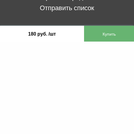
Отправить список
ООО «Бифитер»
180 руб. /шт
220073, г. Минск, пр-т Пушкина, 52, ком. 2
УНП 192180104
р/с BY65OLMP30120000751860000933 в
ОАО «Белгазпромбанк» код OLMPBY2X
220121, Республика Беларусь, г. Минск, ул.
Притыцкого 60/2
©2013 KTL.by
Пн-Пт:
Сб:
10:05-17:30
11:00-13:00
Прием заявок по телефону:
9:00 – 20:00