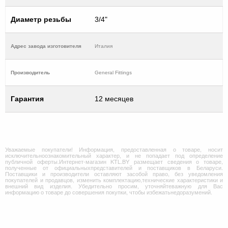
Диаметр резьбы
3/4"
Адрес завода изготовителя
Италия
Производитель
General Fittings
Гарантия
12 месяцев
Уважаемые покупатели! Информация, предоставленная о товаре, носит
исключительноознакомительный характер, и не попадает под определение
публичной оферты.Интернет-магазин KTL.BY размещает сведения о товаре,
полученные от официальныхпредставителей и поставщиков в Беларуси.
Поставщики и производители оставляют засобой право, без уведомления
покупателей и продавцов, изменить комплектацию,технические характеристики и
внешний вид изделия. Убедительно просим, уточняйтеважную для Вас
информацию о товаре до совершения покупки, чтобы избежатьнедоразумений.